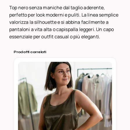
e
Top nero senza maniche dal taglio aderente,
n
perfetto per look moderni e puliti. La linea semplice
z
valorizza la silhouette e si abbina facilmente a
a
pantaloni a vita alta o capispalla leggeri. Un capo
M
essenziale per outfit casual o più eleganti.
a
n
Prodotti correlati
i
c
h
e
–
M
i
n
i
m
a