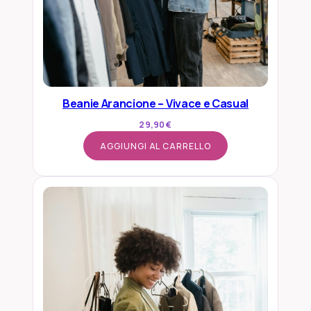
à
Beanie Arancione – Vivace e Casual
29,90
€
AGGIUNGI AL CARRELLO