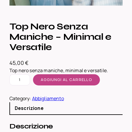
Top Nero Senza
Maniche – Minimal e
Versatile
45,00
€
Top nero senza maniche, minimal e versatile.
T
AGGIUNGI AL CARRELLO
o
p
Category:
Abbigliamento
N
e
Descrizione
r
o
Descrizione
S