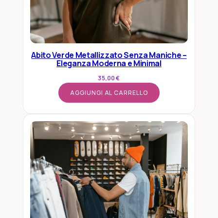
l
e
V
e
Abito Verde Metallizzato Senza Maniche –
r
Eleganza Moderna e Minimal
s
35,00
€
a
t
AGGIUNGI AL CARRELLO
i
l
e
q
u
a
n
t
i
t