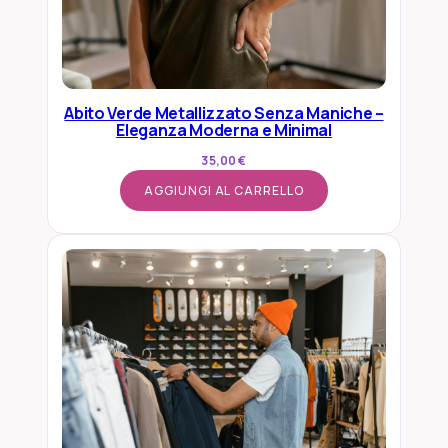
F
r
e
s
Abito Verde Metallizzato Senza Maniche –
c
Eleganza Moderna e Minimal
o
35,00
€
,
L
AGGIUNGI AL CARRELLO
e
g
g
e
r
o
e
F
e
m