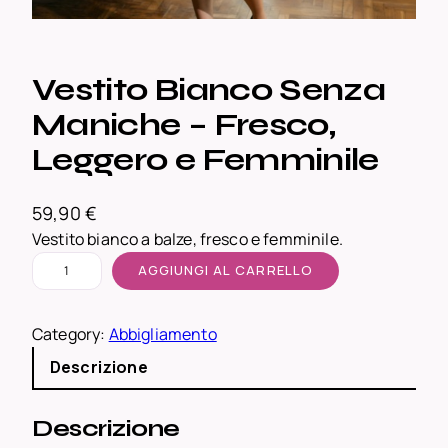
Vestito Bianco Senza
Maniche – Fresco,
Leggero e Femminile
59,90
€
Vestito bianco a balze, fresco e femminile.
V
AGGIUNGI AL CARRELLO
e
s
Category:
Abbigliamento
t
i
Descrizione
t
o
Descrizione
B