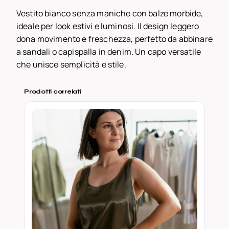
i
Vestito bianco senza maniche con balze morbide,
a
ideale per look estivi e luminosi. Il design leggero
n
dona movimento e freschezza, perfetto da abbinare
c
a sandali o capispalla in denim. Un capo versatile
o
che unisce semplicità e stile.
S
e
Prodotti correlati
n
z
a
M
a
n
i
c
h
e
–