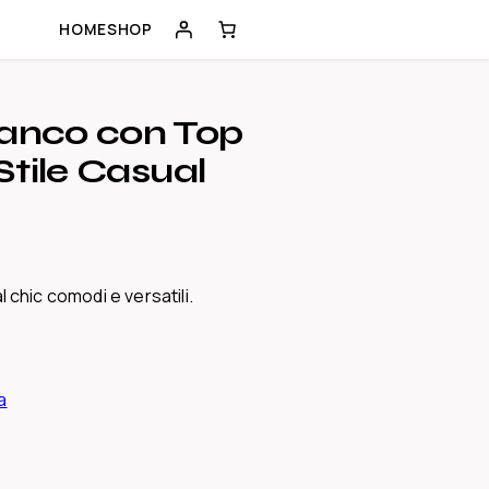
HOME
SHOP
ianco con Top
Stile Casual
 chic comodi e versatili.
a