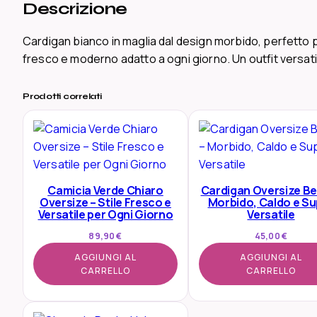
Descrizione
Cardigan bianco in maglia dal design morbido, perfetto pe
fresco e moderno adatto a ogni giorno. Un outfit versat
Prodotti correlati
Camicia Verde Chiaro
Cardigan Oversize Be
Oversize – Stile Fresco e
Morbido, Caldo e S
Versatile per Ogni Giorno
Versatile
89,90
€
45,00
€
AGGIUNGI AL
AGGIUNGI AL
CARRELLO
CARRELLO