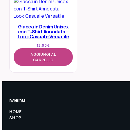
Giacca in Denim Unisex
con T‑Shirt Annodata –
Look Casual e Versatile
12,00
€
AGGIUNGI AL
CARRELLO
Menu
HOME
SHOP