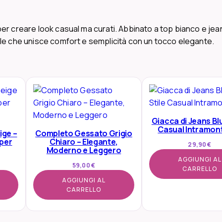
n
a
r creare look casual ma curati. Abbinato a top bianco e jeans
M
ile che unisce comfort e semplicità con un tocco elegante.
a
g
l
i
a
B
Giacca di Jeans Blu
i
Casual Intramont
ige –
Completo Gessato Grigio
a
uper
Chiaro – Elegante,
29,90
€
n
Moderno e Leggero
c
AGGIUNGI AL
59,00
€
CARRELLO
o
AGGIUNGI AL
c
CARRELLO
o
n
T