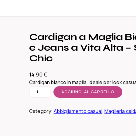
Cardigan a Maglia B
e Jeans a Vita Alta – 
Chic
14,90
€
Cardigan bianco in maglia, ideale per look casual
C
AGGIUNGI AL CARRELLO
a
r
Category:
Abbigliamento casual
, 
Maglieria cald
d
i
g
a