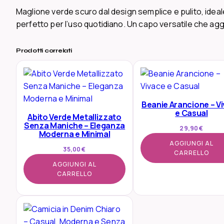
Maglione verde scuro dal design semplice e pulito, ideale
perfetto per l’uso quotidiano. Un capo versatile che ag
Prodotti correlati
Beanie Arancione – V
e Casual
Abito Verde Metallizzato
Senza Maniche – Eleganza
29,90
€
Moderna e Minimal
AGGIUNGI AL
35,00
€
CARRELLO
AGGIUNGI AL
CARRELLO