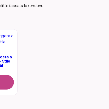
lità rilassata lo rendono
gera a
 Stile
al