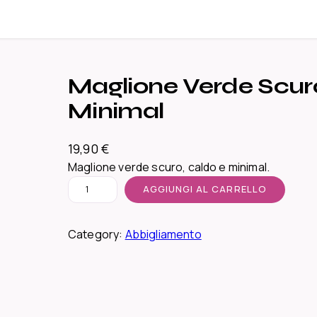
Maglione Verde Scur
Minimal
19,90
€
Maglione verde scuro, caldo e minimal.
M
AGGIUNGI AL CARRELLO
a
g
Category:
Abbigliamento
l
i
o
n
e