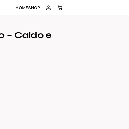
HOME
SHOP
o – Caldo e