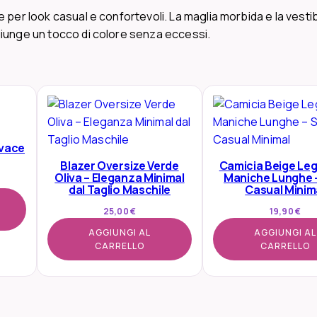
V
 per look casual e confortevoli. La maglia morbida e la vestibi
e
giunge un tocco di colore senza eccessi.
r
d
e
S
c
u
ivace
r
Blazer Oversize Verde
Camicia Beige Leg
o
Oliva – Eleganza Minimal
Maniche Lunghe –
–
dal Taglio Maschile
Casual Minim
C
25,00
€
19,90
€
a
AGGIUNGI AL
AGGIUNGI AL
l
CARRELLO
CARRELLO
d
o
e
M