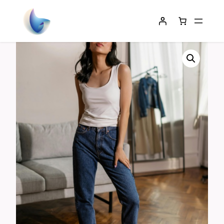
Vai
al
contenuto