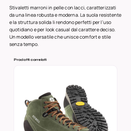
t
Stivaletti marroni in pelle con lacci, caratterizzati
i
da una linea robusta e moderna. La suola resistente
M
e la struttura solida li rendono perfetti per l’uso
a
quotidiano e per look casual dal carattere deciso.
r
Un modello versatile che unisce comfort e stile
r
senza tempo.
o
n
Prodotti correlati
i
i
n
P
e
l
l
e
–
D