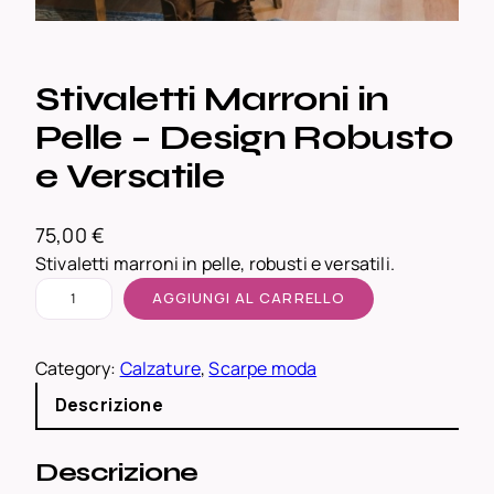
Stivaletti Marroni in
Pelle – Design Robusto
e Versatile
75,00
€
Stivaletti marroni in pelle, robusti e versatili.
S
AGGIUNGI AL CARRELLO
t
i
Category:
Calzature
, 
Scarpe moda
v
a
Descrizione
l
e
Descrizione
t