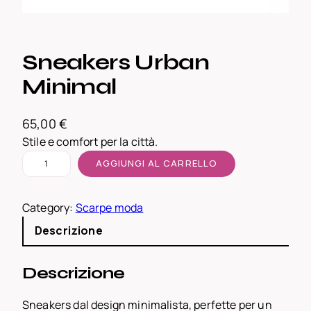
Sneakers Urban
Minimal
65,00
€
Stile e comfort per la città.
S
AGGIUNGI AL CARRELLO
n
e
Category:
Scarpe moda
a
k
Descrizione
e
r
Descrizione
s
U
Sneakers dal design minimalista, perfette per un