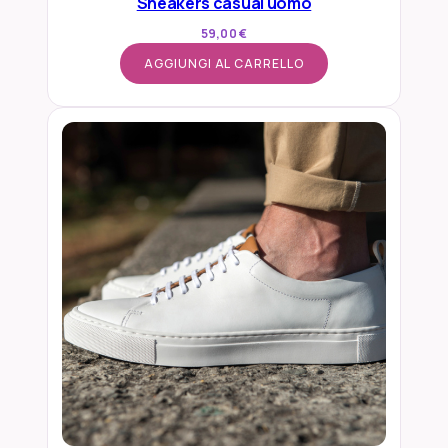
Sneakers casual uomo
à
59,00
€
AGGIUNGI AL CARRELLO