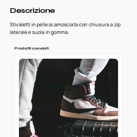
e
Descrizione
t
t
Stivaletti in pelle scamosciata con chiusura a zip
i
laterale e suola in gomma.
C
h
Prodotti correlati
e
l
s
e
a
S
u
e
d
e
B
r