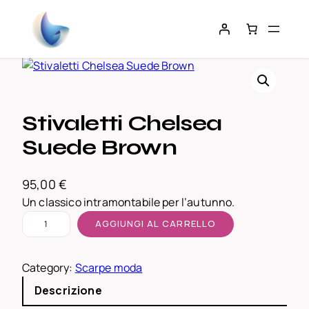
Vai
al
contenuto
Stivaletti Chelsea
Suede Brown
95,00
€
Un classico intramontabile per l’autunno.
S
AGGIUNGI AL CARRELLO
t
i
Category:
Scarpe moda
v
a
Descrizione
l