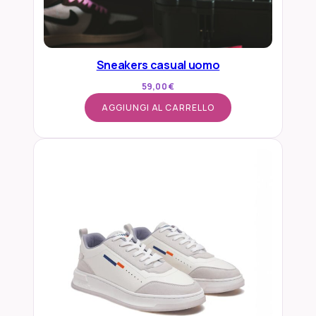
o
w
n
Sneakers casual uomo
q
u
59,00
€
a
AGGIUNGI AL CARRELLO
n
t
i
t
à